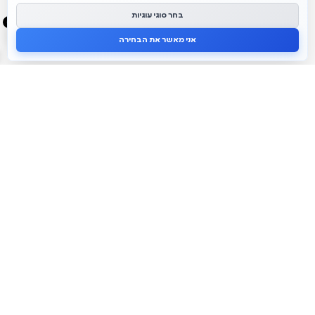
בחר סוגי עוגיות
0
אני מאשר את הבחירה
אלום גד
ליצירת
050-
אודות
קשר
333-
7058
יצירת
קשר
02-
5901622
החשבון
alumgadstore@gmail.com
שלי