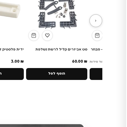
כותי ידית עץ- מבחר
סט אביזרים קליל לרשת נשלפת
ידית פלסטיק ל
3.00
₪
60.00
₪
33.9
+ עוד מידות
 אפשרויות
הוסף לסל
הו