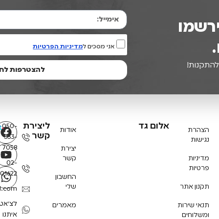
רשמו
אני מסכים ל
מדיניות הפרטיות
להתקנות!
להצטרפות לחצו
אלום גד
ליצירת
050-
הצהרת
אודות
קשר
333-
נגישות
7058
יצירת
מדיניות
קשר
02-
פרטיות
901622
החשבון
תקנון אתר
שלי
l.com
לצ'אט
תנאי שירות
מאמרים
איתנו
ומשלוחים