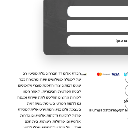
 כאן!
חברת אלום גד חברה בעלת מוניטין רב
של למעלה משלושים שנה ומתמחה כבר
שנים רבות ביצור והתקנת מוצרי אלומיניום
לבניה הפרטית והציבורית . לאחר המון
לקוחות מרוצים החלטנו לתת שירות ומענה
5
גם ללקוח הפרטי בשיטת עשה זאת
בעצמך, ולכן בנינו חנות וירטואלית למכירת
alumgadstore@gmai
פרזול לחלונות ודלתות אלומיניום, גדרות
אלומיניום, פרגולות, רשתות, בית חכם
ועוד… על מנת שלקוחותינו יוכלו לבצע