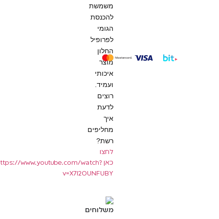
משמשת
להכנסת
הגומי
לפרופיל
החלון
מוצר
איכותי
ועמיד.
רוצים
לדעת
איך
מחליפים
רשת?
לחצו
כאן
https://www.youtube.com/watch?
v=X7l2OUNFUBY