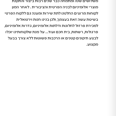
נת
ון
 הפרטי
מיניום,
 יוכלו
בבעל