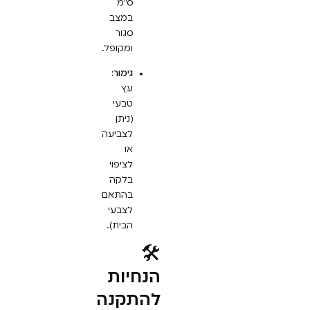
ס”מ
במצב
סגור
ומקופל.
גימור:
עץ
טבעי
(ניתן
לצביעה
או
לציפוי
בלקה
בהתאם
לצבעי
הבית).
🛠️
הנחיות
להתקנה