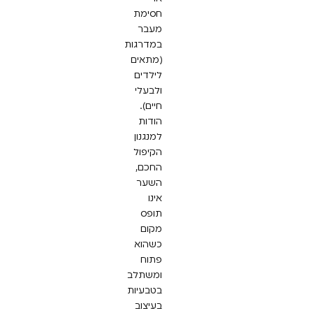
חסימת
מעבר
במדרגות
(מתאים
לילדים
ולבעלי
חיים).
הודות
למנגנון
הקיפול
החכם,
השער
אינו
תופס
מקום
כשהוא
פתוח
ומשתלב
בטבעיות
בעיצוב