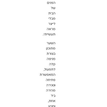
הפנים
של
הבית
מבלי
לייצר
מראה
תעשייתי.
השער
מתוכנן
בצורת
מניפה
קלה
לתפעול,
המאפשרת
פתיחה
וסגירה
מהירה
ביד
אחת,
ומגיע