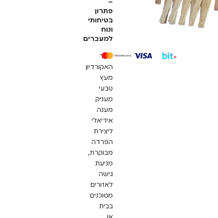
–
פתרון
בטיחותי
ונוח
למעברים
שער
האקורדיון
מעץ
טבעי
מעניק
מענה
אידיאלי
ליצירת
הפרדה
מבוקרת,
מניעת
גישה
לאזורים
מסוכנים
בבית
או